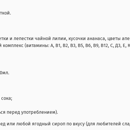
ткой.
ветки и лепестки чайной лилии, кусочки ананаса, цветы ап
плекс (витамины: А, В1, В2, В3, В5, В6, В9, В12, С, Д3, Е, К
0мл.
 сока;
ься перед употреблением).
д или любой ягодный сироп по вкусу (для любителей слад